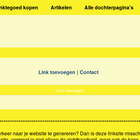
inktegoed kopen
Artikelen
Alle dochterpagina's
Link toevoegen
Contact
Link toevoegen
**************************************************************************
keer naar je website te genereren? Dan is deze linksite missch
ksite, vergroot je niet alleen de zichtbaarheid, maar ook de kan