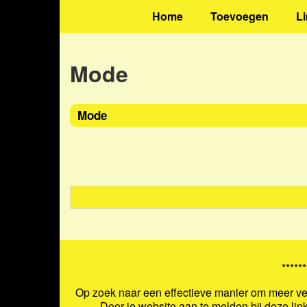
Home
Toevoegen
L
Mode
Mode
******
Op zoek naar een effectieve manier om meer ver
Door je website aan te melden bij deze lin