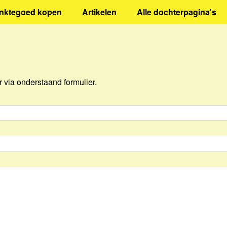
inktegoed kopen
Artikelen
Alle dochterpagina's
via onderstaand formulier.