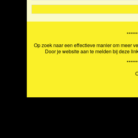
******
Op zoek naar een effectieve manier om meer ver
Door je website aan te melden bij deze lin
******
C