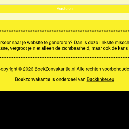
**************************************************************************
keer naar je website te genereren? Dan is deze linksite missch
ksite, vergroot je niet alleen de zichtbaarheid, maar ook de kan
**************************************************************************
opyright ©
2026 BoekZonvakantie.nl Alle rechten voorbehoud
Boekzonvakantie is onderdeel van
Backlinker.eu