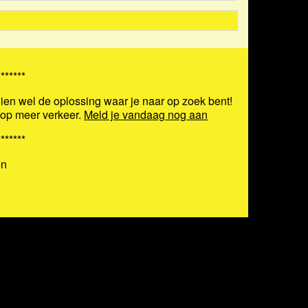
*******
ien wel de oplossing waar je naar op zoek bent!
s op meer verkeer.
Meld je vandaag nog aan
*******
en